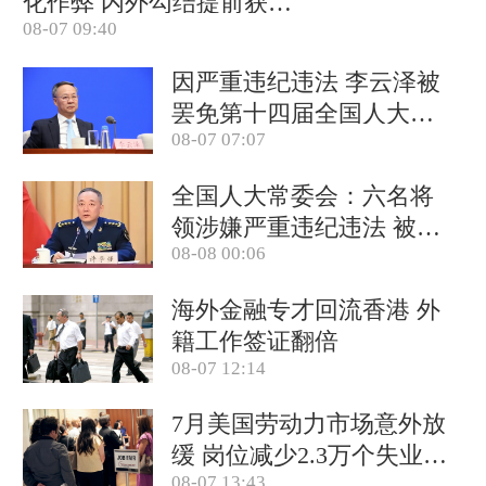
化作弊 内外勾结提前获取
08-07 09:40
试卷
因严重违纪违法 李云泽被
罢免第十四届全国人大代
08-07 07:07
表职务
全国人大常委会：六名将
领涉嫌严重违纪违法 被罢
08-08 00:06
免全国人大代表
海外金融专才回流香港 外
籍工作签证翻倍
08-07 12:14
7月美国劳动力市场意外放
缓 岗位减少2.3万个失业率
08-07 13:43