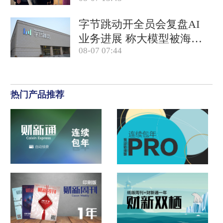
降至4.1%
字节跳动开全员会复盘AI
业务进展 称大模型被海外
08-07 07:44
竞对拉开差距
热门产品推荐